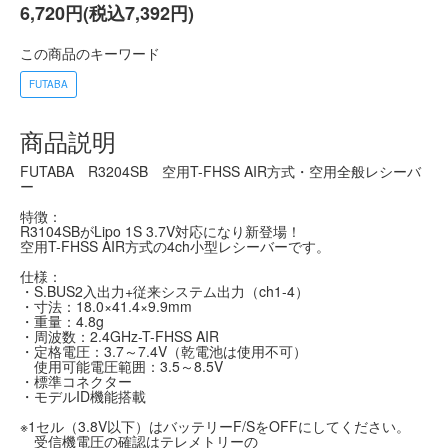
6,720円(税込7,392円)
この商品のキーワード
FUTABA
商品説明
FUTABA R3204SB 空用T-FHSS AIR方式・空用全般レシーバ
ー
特徴：
R3104SBがLipo 1S 3.7V対応になり新登場！
空用T-FHSS AIR方式の4ch小型レシーバーです。
仕様：
・S.BUS2入出力+従来システム出力（ch1-4）
・寸法：18.0×41.4×9.9mm
・重量：4.8g
・周波数：2.4GHz-T-FHSS AIR
・定格電圧：3.7～7.4V（乾電池は使用不可）
使用可能電圧範囲：3.5～8.5V
・標準コネクター
・モデルID機能搭載
※1セル（3.8V以下）はバッテリーF/SをOFFにしてください。
受信機電圧の確認はテレメトリーの