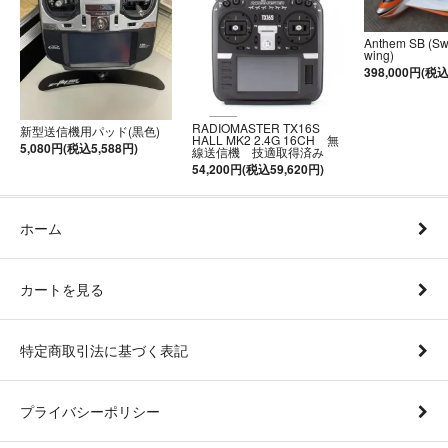
Anthem SB (S
wing)
398,000円(税込
RADIOMASTER TX16S
新型送信機用パッド(黒色)
HALL MK2 2.4G 16CH 無
5,080円(税込5,588円)
線送信機 技適取得済み
54,200円(税込59,620円)
ホーム
カートを見る
特定商取引法に基づく表記
プライバシーポリシー