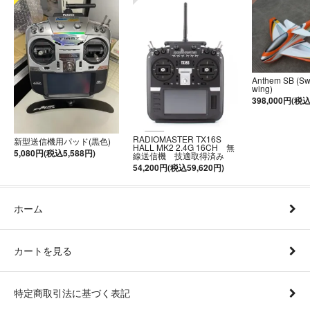
Anthem SB (S
wing)
398,000円(税込
RADIOMASTER TX16S
新型送信機用パッド(黒色)
HALL MK2 2.4G 16CH 無
5,080円(税込5,588円)
線送信機 技適取得済み
54,200円(税込59,620円)
ホーム
カートを見る
特定商取引法に基づく表記