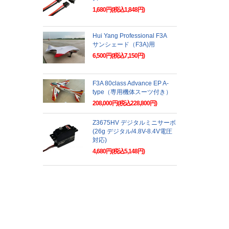
1,680円(税込1,848円)
Hui Yang Professional F3A
サンシェード（F3A)用
6,500円(税込7,150円)
F3A 80class Advance EP A-
type（専用機体スーツ付き）
208,000円(税込228,800円)
Z3675HV デジタルミニサーボ
(26g デジタル/4.8V-8.4V電圧
対応)
4,680円(税込5,148円)