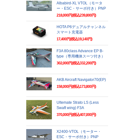
Albabird-XL VTOL（モータ
ー・ESC・サーボ付き）PNP
218,000円(税込239,800円)
HOTA P6デュアルチャンネル
スマート充電器
17,400円(税込19,140円)
F3A 80class Advance EP B-
type（専用機体スーツ付き）
302,000円(税込332,200円)
AKB Aircraft Navigator70(EP)
158,000円(税込173,800円)
Ultemate Strato LS (Less
Swaft wing) F3A
370,000円(税込407,000円)
X2400-VTOL（モーター・
ESC・サーボ付き）PNP