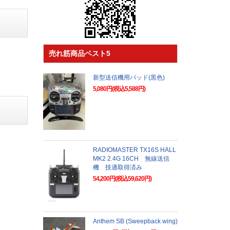
売れ筋商品ベスト5
新型送信機用パッド(黒色)
5,080円(税込5,588円)
RADIOMASTER TX16S HALL
MK2 2.4G 16CH 無線送信
機 技適取得済み
54,200円(税込59,620円)
Anthem SB (Sweepback wing)