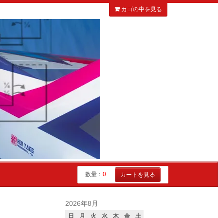
カゴの中を見る
数量：
0
カートを見る
2026年8月
日
月
火
水
木
金
土