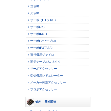
送信機
受信機
サーボ（E-Fly-RC）
サーボ(JX)
サーボ(KST)
サーボ(タワープロ)
サーボ(FUTABA)
飛行機用ジャイロ
延長ケーブル/コネクタ
サーボアクセサリー
受信機用レギュレーター
メーカー純正アクセサリー
プロポアクセサリー
燃料・電池関連